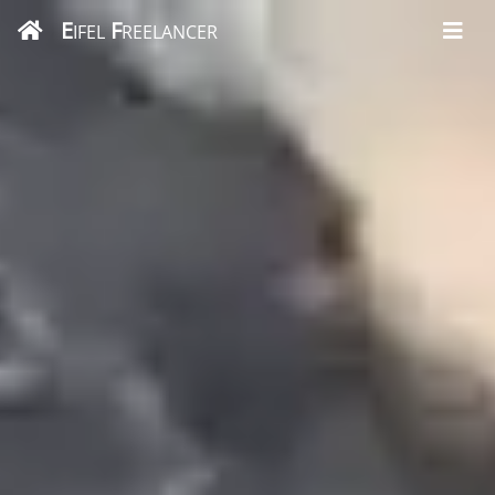
E
F
IFEL
REELANCER