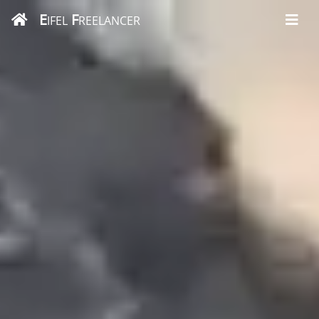
E
F
IFEL
REELANCER