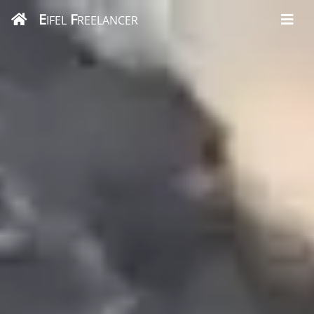
E
F
IFEL
REELANCER