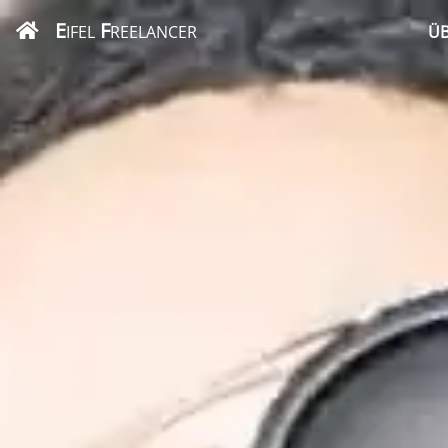
E
F
IFEL
REELANCER
ÜB