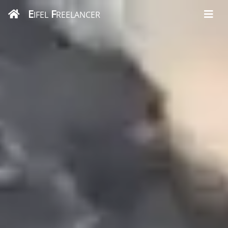
E
F
IFEL
REELANCER