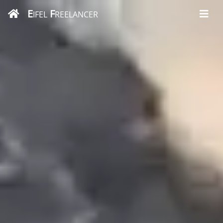
E
F
IFEL
REELANCER