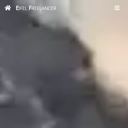
E
F
IFEL
REELANCER