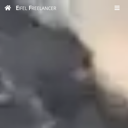
E
F
IFEL
REELANCER