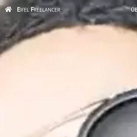
E
F
IFEL
REELANCER
ÜB