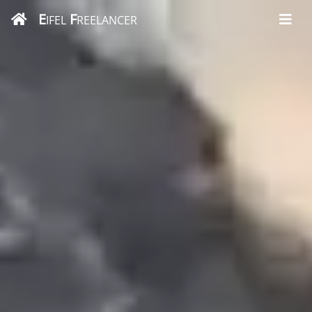
E
F
IFEL
REELANCER