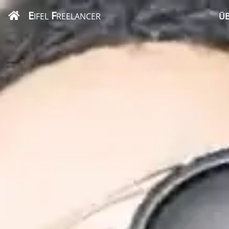
E
F
IFEL
REELANCER
ÜB