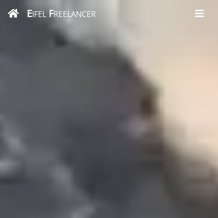
E
F
IFEL
REELANCER