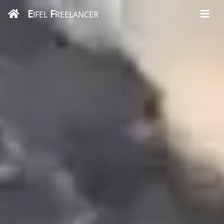
E
F
IFEL
REELANCER