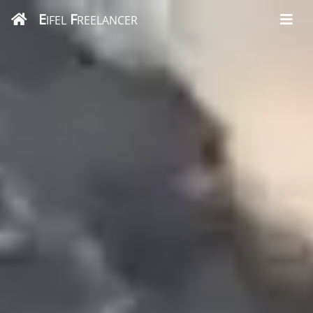
E
F
IFEL
REELANCER