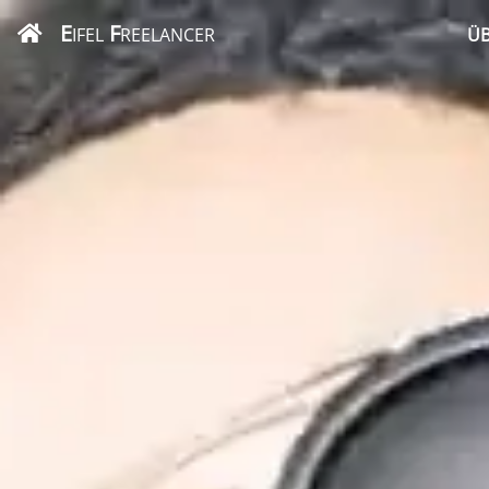
E
F
IFEL
REELANCER
ÜB