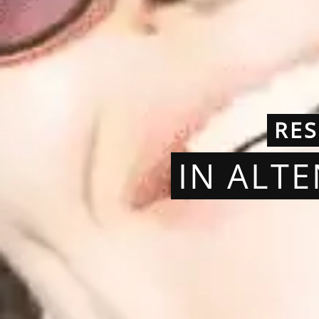
RES
IN ALT