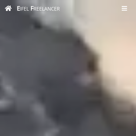
E
F
IFEL
REELANCER