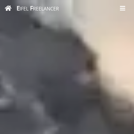
E
F
IFEL
REELANCER