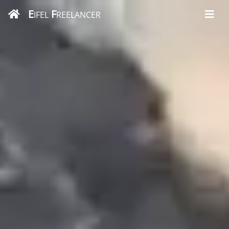
E
F
IFEL
REELANCER