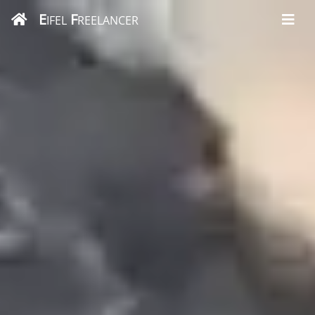
E
F
IFEL
REELANCER