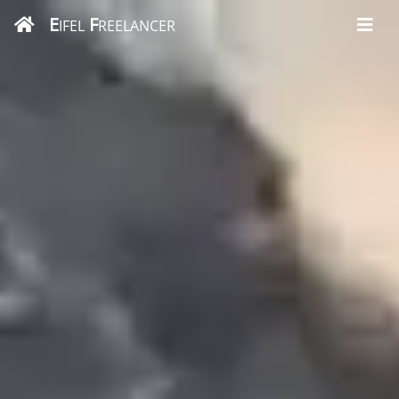
E
F
IFEL
REELANCER