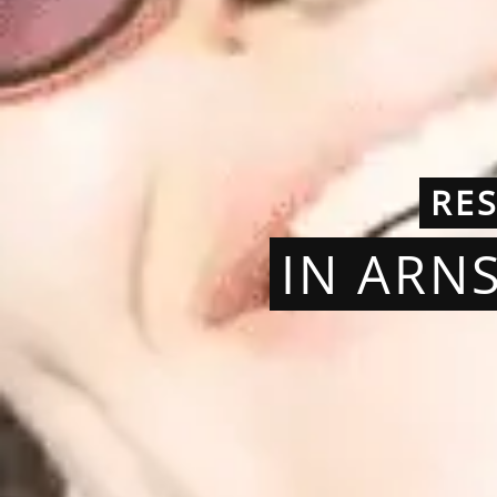
RE
IN ARN