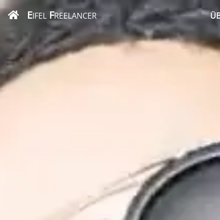
E
F
IFEL
REELANCER
ÜB