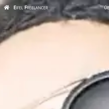
E
F
IFEL
REELANCER
ÜB