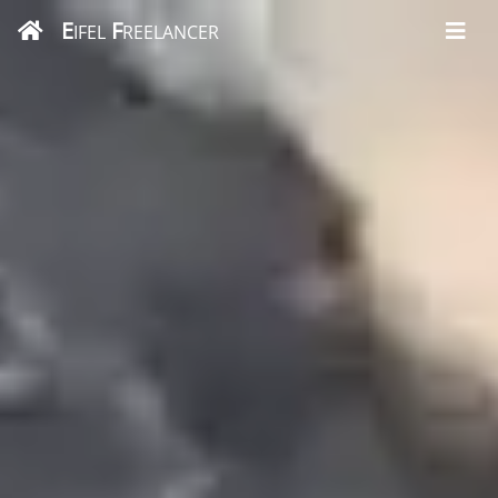
E
F
IFEL
REELANCER