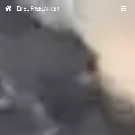
E
F
IFEL
REELANCER