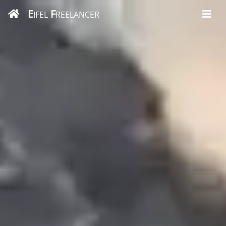
E
F
IFEL
REELANCER