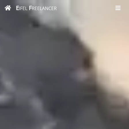
E
F
IFEL
REELANCER