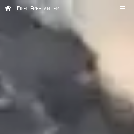
E
F
IFEL
REELANCER