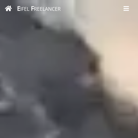
E
F
IFEL
REELANCER