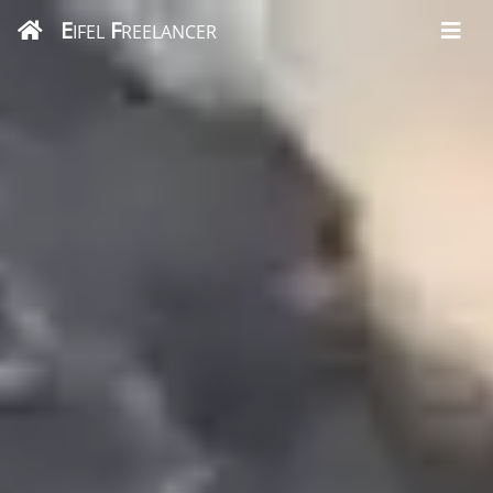
E
F
IFEL
REELANCER