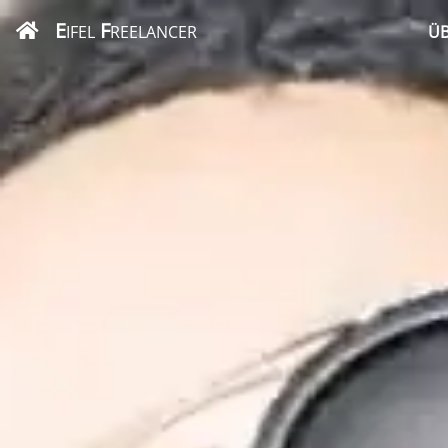
E
F
IFEL
REELANCER
ÜB