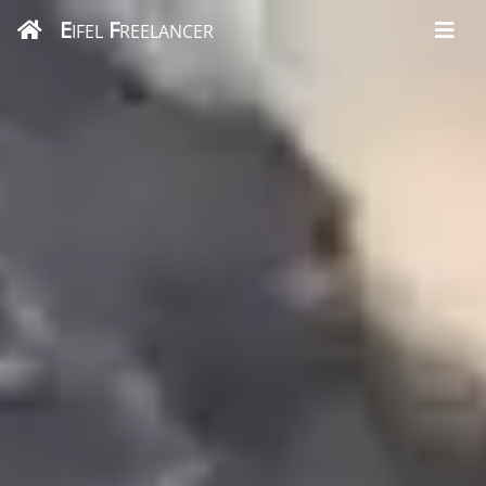
E
F
IFEL
REELANCER