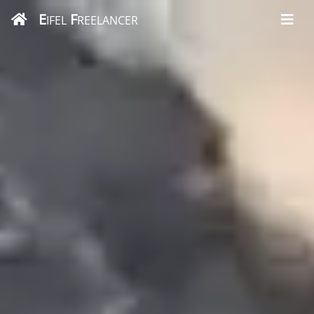
E
F
IFEL
REELANCER