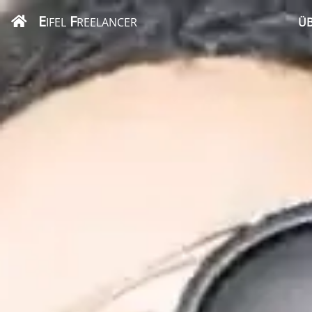
E
F
IFEL
REELANCER
ÜB