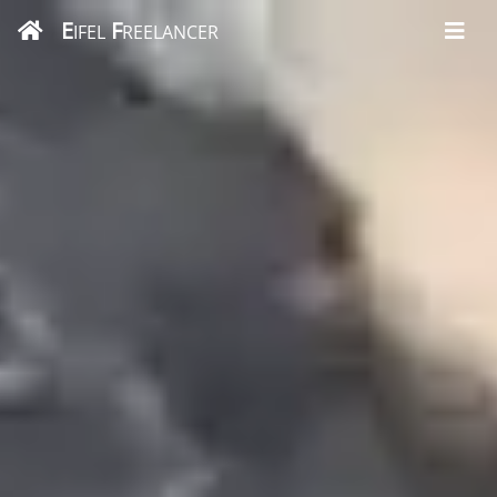
E
F
IFEL
REELANCER