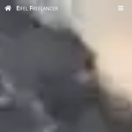
E
F
IFEL
REELANCER