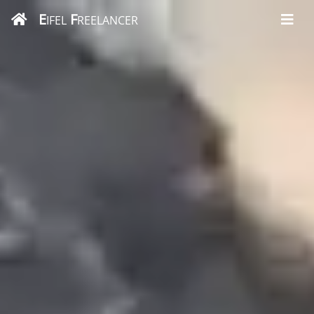
E
F
IFEL
REELANCER