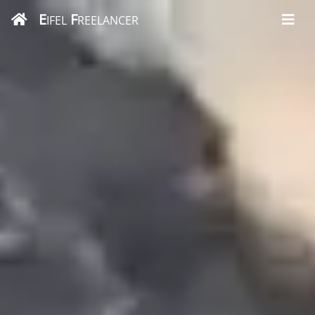
E
F
IFEL
REELANCER