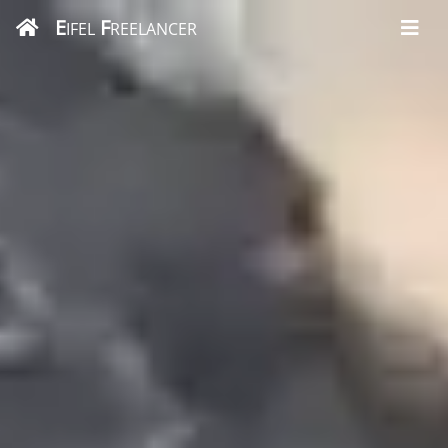
E
F
IFEL
REELANCER