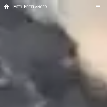
E
F
IFEL
REELANCER