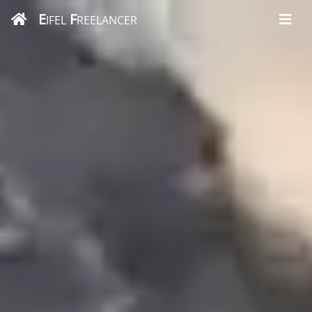
E
F
IFEL
REELANCER