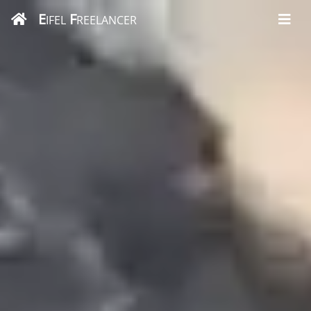
E
F
IFEL
REELANCER