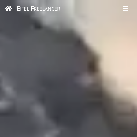
E
F
IFEL
REELANCER