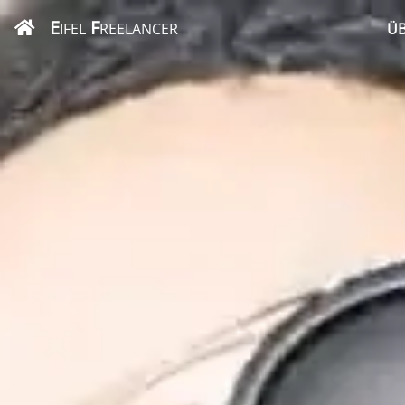
E
F
IFEL
REELANCER
ÜB