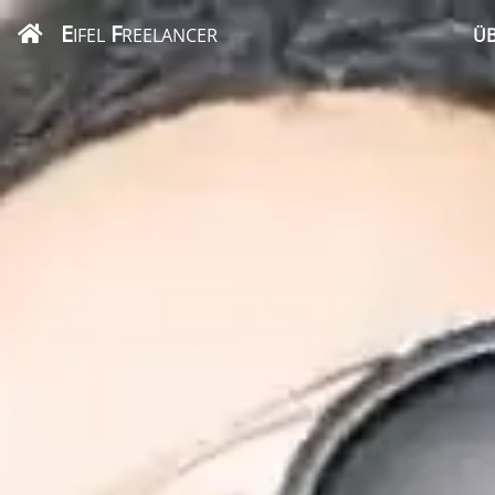
E
F
IFEL
REELANCER
ÜB