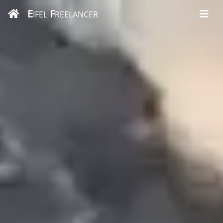
E
F
IFEL
REELANCER