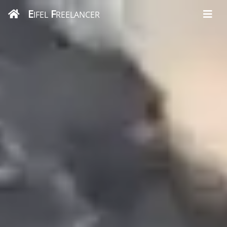
E
F
IFEL
REELANCER