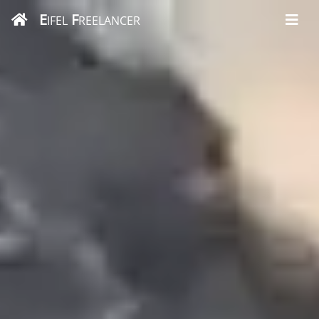
E
F
IFEL
REELANCER