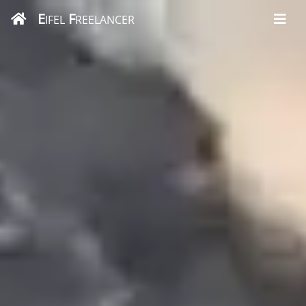
E
F
IFEL
REELANCER