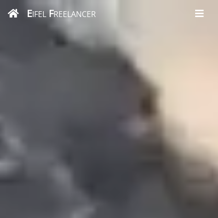
E
F
IFEL
REELANCER