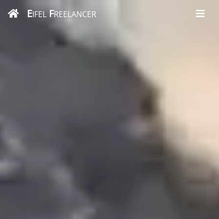
E
F
IFEL
REELANCER